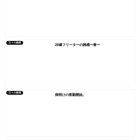
日々の雑感
28歳フリーターの雑感〜春〜
日々の雑感
病明けの夜勤開始。