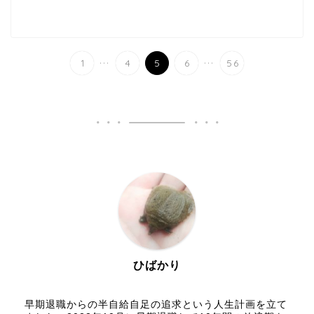
...
...
1
4
5
6
56
ひばかり
早期退職からの半自給自足の追求という人生計画を立て