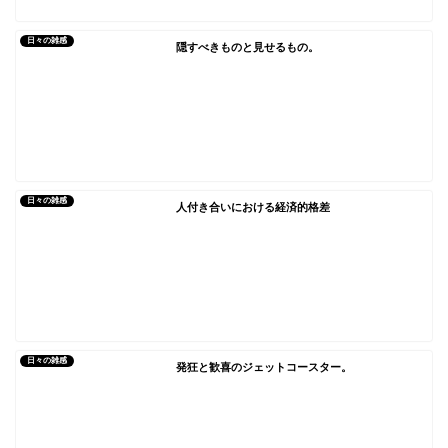
日々の雑感
隠すべきものと見せるもの。
日々の雑感
人付き合いにおける経済的格差
日々の雑感
発狂と歓喜のジェットコースター。