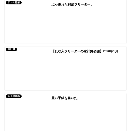
日々の雑感
ぶっ倒れた28歳フリーター。
家計簿
【低収入フリーターの家計簿公開】2026年1月
日々の雑感
重い手紙を書いた。