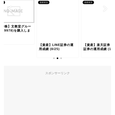
状況
資産状況
資産状況
優待株】文教堂グルー
D(9978)を購入しま
た。
【資産】LINE証券の運
【資産】楽天証券・S
用成績 (8/25)
証券の運用成績 (10
スポンサーリンク