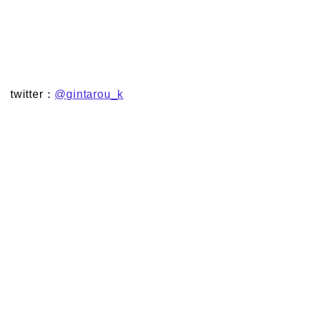
twitter：
@gintarou_k