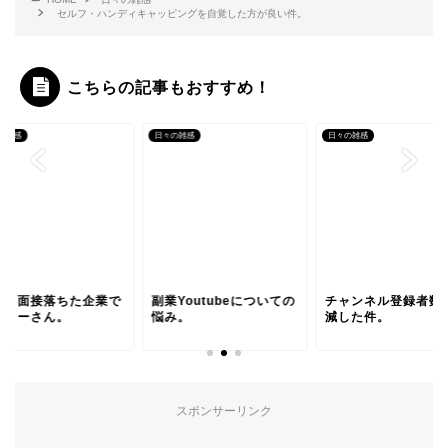
セルフ・ハンディキャッピングを自覚した方が良い件。
こちらの記事もおすすめ！
の雑感
日々の雑感
日々の雑感
イト面接落ちた企業で
副業Youtubeについての
チャンネル登録者数
イミーさん。
悩み。
減した件。
スポンサーリンク