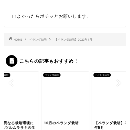
↑↑
よかったらポチッとお願いします。
HOME
ベランダ栽培
【ベランダ栽培】2023年7月
こちらの記事もおすすめ！
ンダ栽培
ベランダ栽培
ベランダ栽培
種の異なる栽培環境に
10月のベランダ栽培
【ベランダ栽培】20
けるツルムラサキの生
年5月