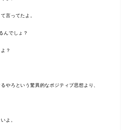
って言ってたよ。
るんでしょ？
るよ？
なるやろという驚異的なポジティブ思想より、
ないよ。