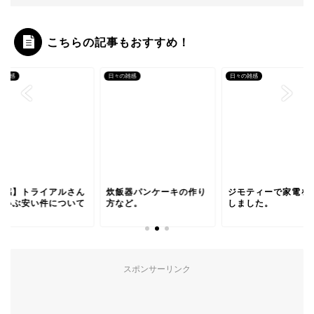
こちらの記事もおすすめ！
の雑感
日々の雑感
日々の雑感
雑感】トライアルさん
炊飯器パンケーキの作り
ジモティーで家電を
だいぶ安い件について
方など。
しました。
スポンサーリンク