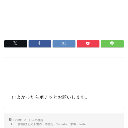
↑↑
よかったらポチッとお願いします。
HOME
日々の雑感
【雑感まとめ】世界一周旅行・Youtube・求職・twitter