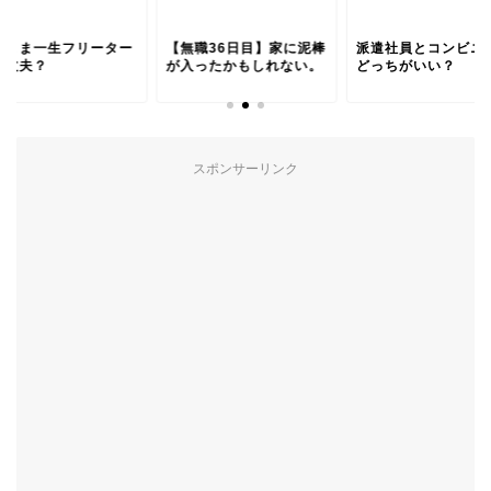
のまま一生フリーター
【無職36日目】家に泥棒
派遣社員とコンビニ
大丈夫？
が入ったかもしれない。
どっちがいい？
スポンサーリンク