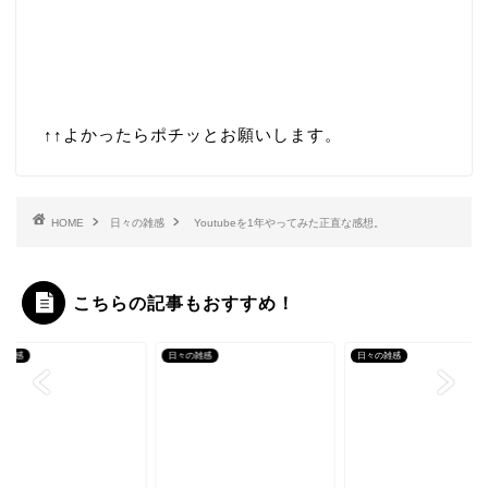
↑↑
よかったらポチッとお願いします。
HOME
日々の雑感
Youtubeを1年やってみた正直な感想。
こちらの記事もおすすめ！
の雑感
日々の雑感
日々の雑感