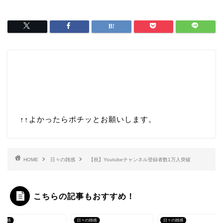
↑↑
よかったらポチッとお願いします。
HOME
日々の雑感
【祝】Youtubeチャンネル登録者数1万人突破
こちらの記事もおすすめ！
の雑感
日々の雑感
日々の雑感