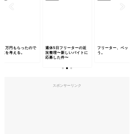
然１万円もらったので
週休5日フリーターの近
フリーター、ベッド
い道を考える。
況整理〜新しいバイトに
う。
応募した件〜
スポンサーリンク