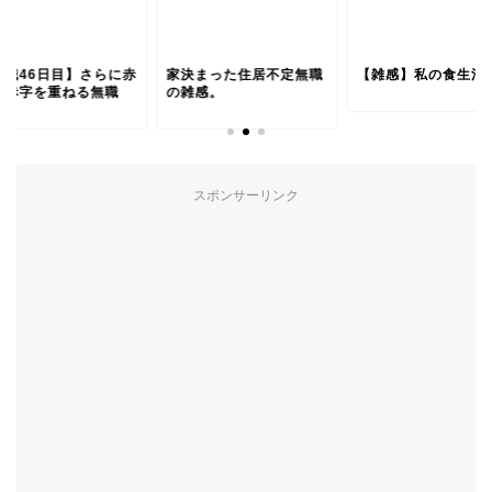
無職46日目】さらに赤
家決まった住居不定無職
【雑感】私の食生活
に赤字を重ねる無職
の雑感。
スポンサーリンク