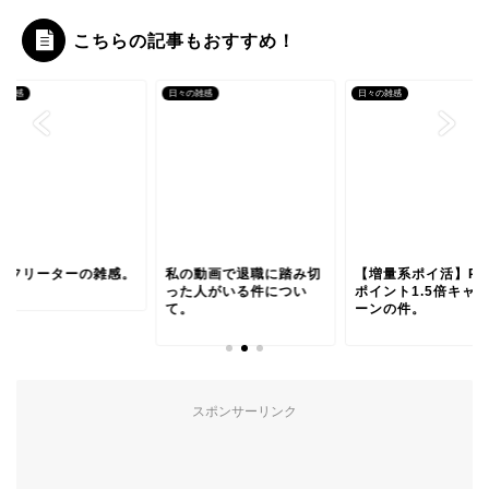
こちらの記事もおすすめ！
の雑感
日々の雑感
日々の雑感
7歳フリーターの雑感。
私の動画で退職に踏み切
【増量系ポイ活】Pon
った人がいる件につい
ポイント1.5倍キャ
て。
ーンの件。
スポンサーリンク