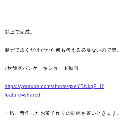
以上で完成。
混ぜて炊くだけだから何も考える必要ないので楽。
↓炊飯器パンケーキショート動画
https://youtube.com/shorts/qxeYBNkqF_I?
feature=shared
一応、昔作ったお菓子作りの動画も置いときます。