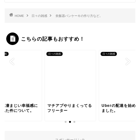
HOME
日々の雑感
炊飯器パンケーキの作り方など。
こちらの記事もおすすめ！
の雑感
日々の雑感
日々の雑感
々に凄まじい幸福感に
マチアプやりまくってる
Uberの配達を始め
られた件について。
フリーター
ました。
スポンサーリンク