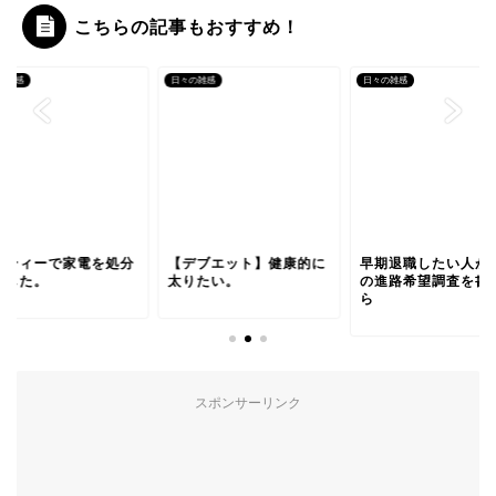
こちらの記事もおすすめ！
の雑感
日々の雑感
日々の雑感
モティーで家電を処分
【デブエット】健康的に
早期退職したい人が
ました。
太りたい。
の進路希望調査を書
ら
スポンサーリンク