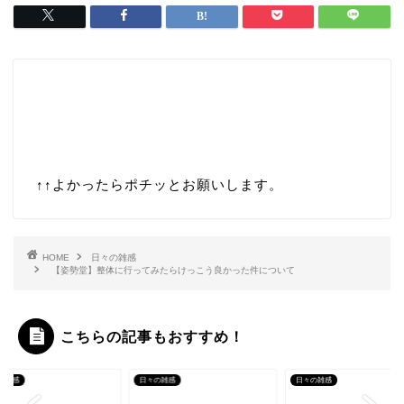
↑↑
よかったらポチッとお願いします。
HOME
日々の雑感
【姿勢堂】整体に行ってみたらけっこう良かった件について
こちらの記事もおすすめ！
の雑感
日々の雑感
日々の雑感