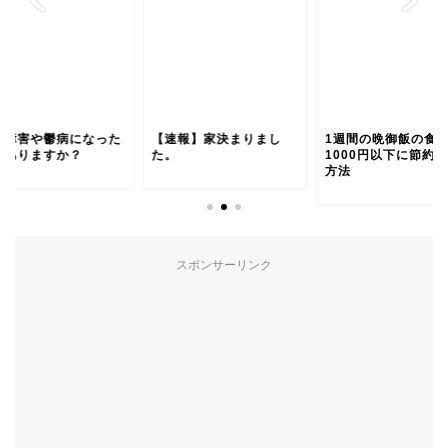
応障害や鬱病になった
【速報】家決まりまし
1週間の晩御飯の食
とありますか？
た。
1000円以下に節約
方法
スポンサーリンク