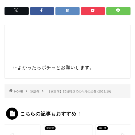
↑↑
よかったらポチッとお願いします。
HOME
家計簿
【家計簿】15日時点での今月の出費 (2021/10)
こちらの記事もおすすめ！
簿
家計簿
家計簿