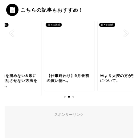
こちらの記事もおすすめ！
の雑感
日々の雑感
日々の雑感
い物を溜めない&床に
【仕事終わり】9月最初
米より大麦の方が安
を散乱させない方法を
の買い物へ。
について。
える。
スポンサーリンク