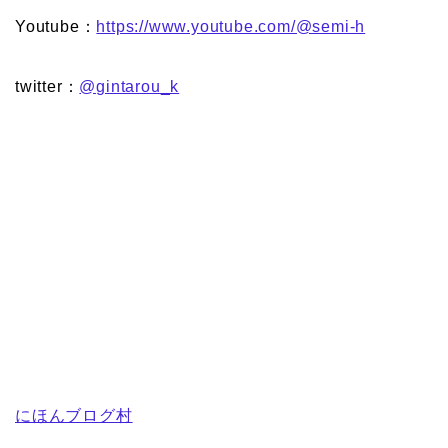
Youtube：
https://www.youtube.com/@semi-h
twitter：
@gintarou_k
にほんブログ村