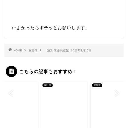
↑↑
よかったらポチッとお願いします。
HOME
家計簿
【家計簿途中経過】2023年3月15日
こちらの記事もおすすめ！
簿
家計簿
家計簿