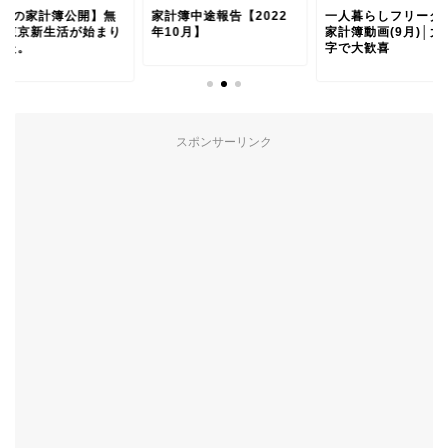
7月の家計簿公開】無
家計簿中途報告【2022
一人暮らしフリータ
の東京新生活が始まり
年10月】
家計簿動画(9月)│大
した。
字で大歓喜
スポンサーリンク