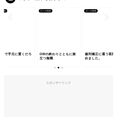
の雑感
日々の雑感
日々の雑感
後まで手元に置くだろ
GWの終わりとともに旅
歯列矯正に通う医院
物。
立つ無職
めました。
スポンサーリンク