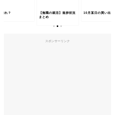
氏離れ？
【無職の就活】進捗状況
10月某日の買い出し
まとめ
スポンサーリンク