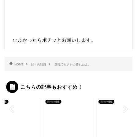
↑↑
よかったらポチッとお願いします。
HOME
日々の雑感
無職でもクレカ作れたよ。
こちらの記事もおすすめ！
の雑感
日々の雑感
日々の雑感