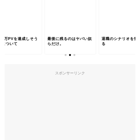
間1万PVを達成しそう
最後に残るのはヤバい奴
退職のシナリオを整
件について
らだけ。
る
スポンサーリンク