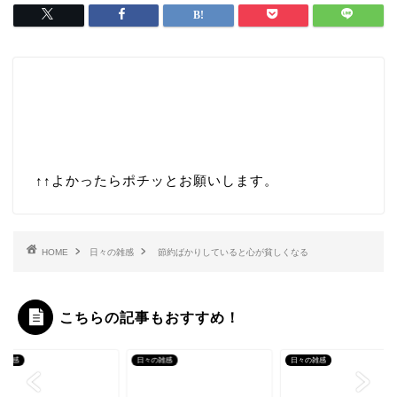
↑↑
よかったらポチッとお願いします。
HOME
日々の雑感
節約ばかりしていると心が貧しくなる
こちらの記事もおすすめ！
の雑感
日々の雑感
日々の雑感