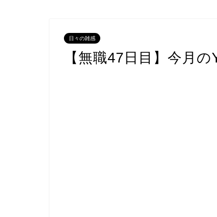
日々の雑感
【無職47日目】今月のY