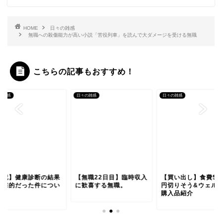
HOME
日々の雑感
無職への殺傷能力が高い小説「苦役列車」を読んで大ダメージを受ける無職
こちらの記事もおすすめ！
の雑感
日々の雑感
日々の雑感
雑記】健康診断の結果
【無職22日目】臨時収入
【買い出し】食費50
衝撃的だった件につい
に歓喜する無職。
円切りそう&ウェル
。
購入品紹介