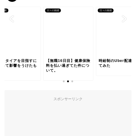
の雑感
日々の雑感
日々の雑感
ミリタイアを目指すに
【無職16日目】健康保険
時給制のUber配達
たって影響をうけたも
料を払い過ぎてた件につ
てみた
。
いて。
スポンサーリンク