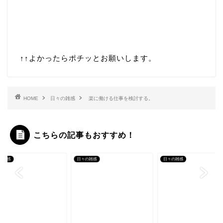
↑↑
よかったらポチッとお願いします。
HOME
日々の雑感
楽に働ける仕事を検討する。
こちらの記事もおすすめ！
の雑感
日々の雑感
日々の雑感