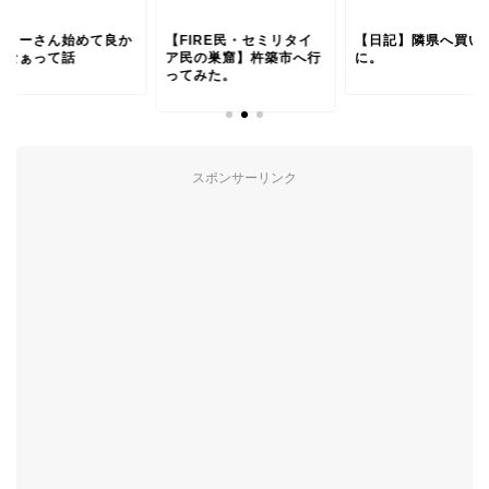
イミーさん始めて良か
【FIRE民・セミリタイ
【日記】隣県へ買い
たなぁって話
ア民の巣窟】杵築市へ行
に。
ってみた。
スポンサーリンク