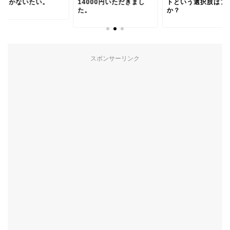
をまかないたい。
14000円いただきまし
トという選択肢はア
た。
か？
スポンサーリンク