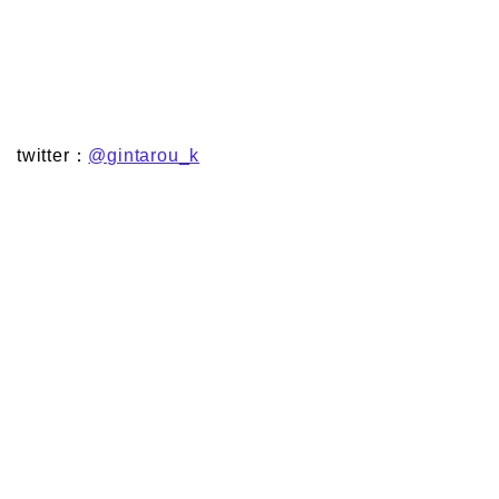
twitter：
@gintarou_k