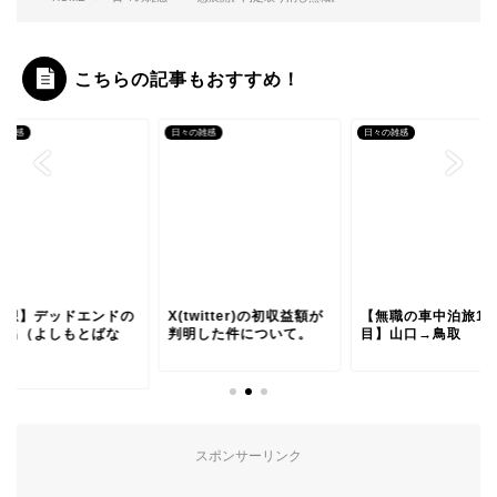
こちらの記事もおすすめ！
の雑感
日々の雑感
日々の雑感
感想】デッドエンドの
X(twitter)の初収益額が
【無職の車中泊旅1
い出（よしもとばな
判明した件について。
目】山口→鳥取
）
スポンサーリンク