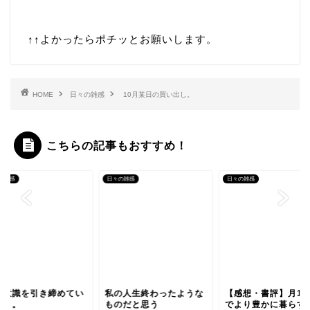
↑↑
よかったらポチッとお願いします。
HOME
日々の雑感
10月某日の買い出し。
こちらの記事もおすすめ！
の雑感
日々の雑感
日々の雑感
約意識を引き締めてい
私の人生終わったような
【感想・書評】月10
うよ。
ものだと思う
でより豊かに暮らす