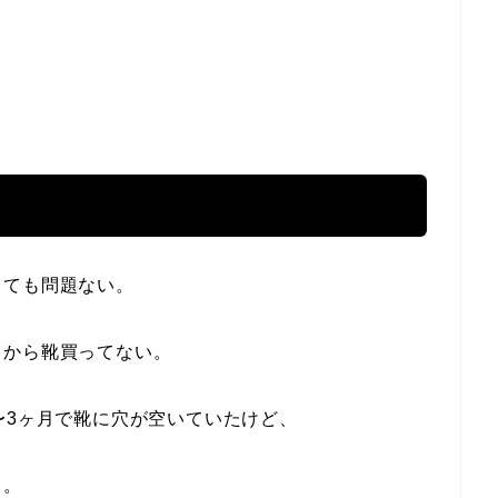
っても問題ない。
てから靴買ってない。
〜3ヶ月で靴に穴が空いていたけど、
る。